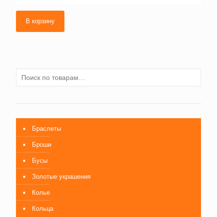
В корзину
Браслеты
Броши
Бусы
Золотые украшения
Колье
Кольца