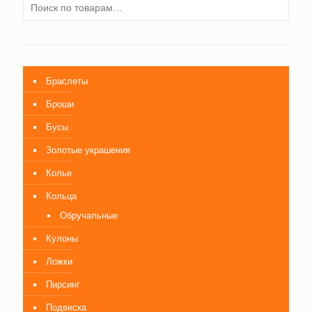
Браслеты
Броши
Бусы
Золотые украшения
Колье
Кольца
Обручальные
Кулоны
Ложки
Пирсинг
Подвеска