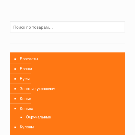
Браслеты
Броши
Бусы
Золотые украшения
Колье
Кольца
Обручальные
Кулоны