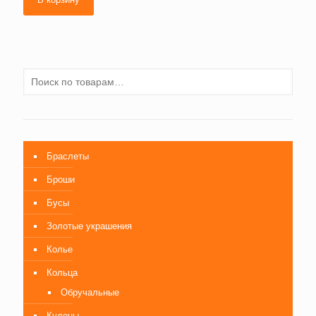
Браслеты
Броши
Бусы
Золотые украшения
Колье
Кольца
Обручальные
Кулоны