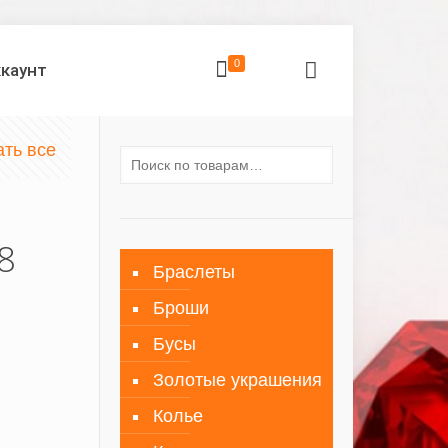
0
ккаунт
ать все
8
Браслеты
Броши
Бусы
Золотые украшения
Колье