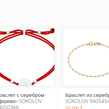
раслет с серебром
Браслет из сереб
Дерево» SOKOLOV
SOKOLOV 940545
4050366
10,700
₸