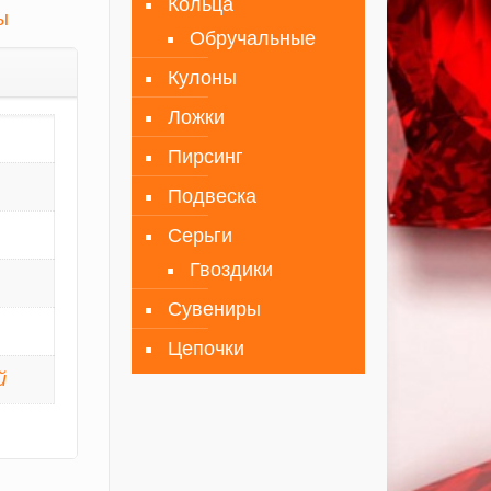
Кольца
ы
Обручальные
Кулоны
Ложки
Пирсинг
Подвеска
Серьги
Гвоздики
Сувениры
Цепочки
й