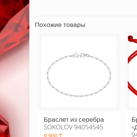
Похожие товары
Браслет из серебра
Б
SOKOLOV 94054545
«
9
9,900
₸