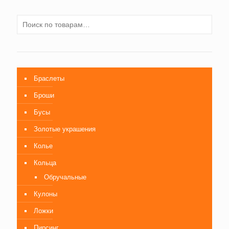
Браслеты
Броши
Бусы
Золотые украшения
Колье
Кольца
Обручальные
Кулоны
Ложки
Пирсинг