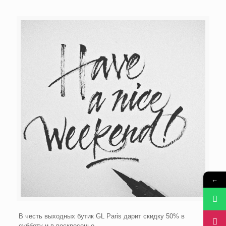
←
В честь выходных бутик GL Paris дарит скидку 50% в
субботу и в воскресенье