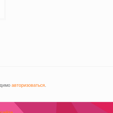
одимо
авторизоваться
.
 сайте