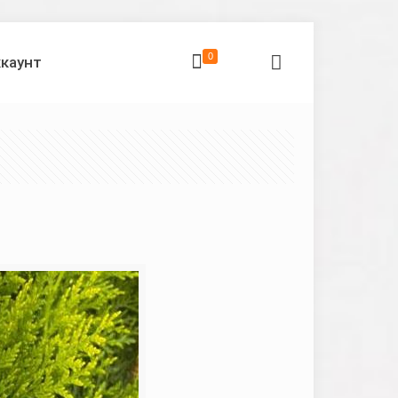
0
ккаунт