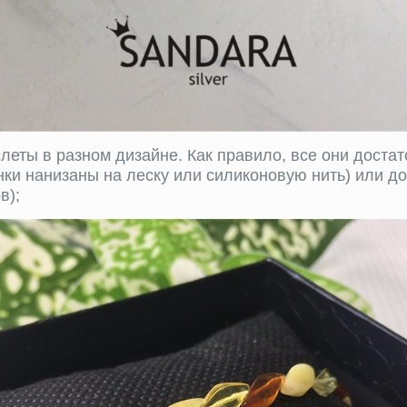
еты в разном дизайне. Как правило, все они достат
нки нанизаны на леску или силиконовую нить) или д
в);