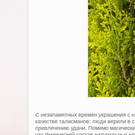
С незапамятных времен украшения с н
качестве талисманов: люди верили в с
привлечению удачи. Помимо магически
что физический состав натуральных ка