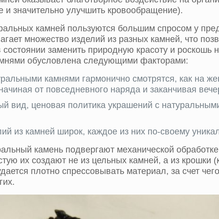
 и значительно улучшить кровообращение).
альных камней пользуются большим спросом у предс
агает множество изделий из разных камней, что поз
в состоянии заменить природную красоту и роскошь 
амнями обусловлена следующими факторами:
уральными камнями гармонично смотрятся, как на же
начиная от повседневного наряда и заканчивая веч
ый вид, ценовая политика украшений с натуральным
ий из камней широк, каждое из них по-своему уника
ральный камень подвергают механической обработке
тую их создают не из цельных камней, а из крошки (к
ается плотно спрессовывать материал, за счет чег
гих.