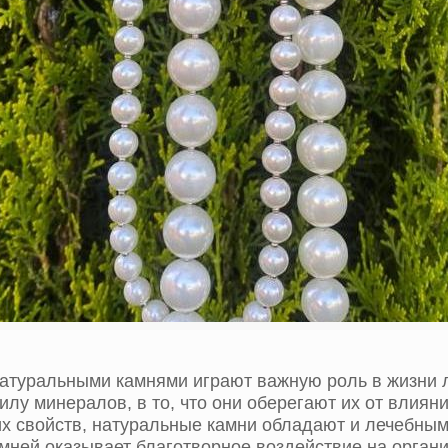
атуральными камнями играют важную роль в жизни л
илу минералов, в то, что они оберегают их от влиян
х свойств, натуральные камни обладают и лечебным
мней оказывает благотворное воздействие на органи