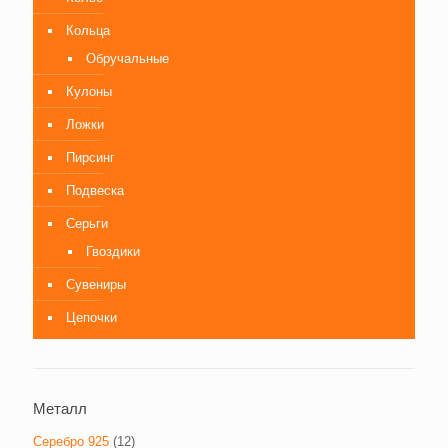
Кольца
Обручальные
Кулоны
Ложки
Пирсинг
Подвеска
Серьги
Гвоздики
Сувениры
Цепочки
Металл
Серебро 925
(12)