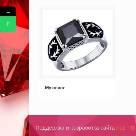
←
Мужское
Поддержка и разработка сайта
лев
·
О